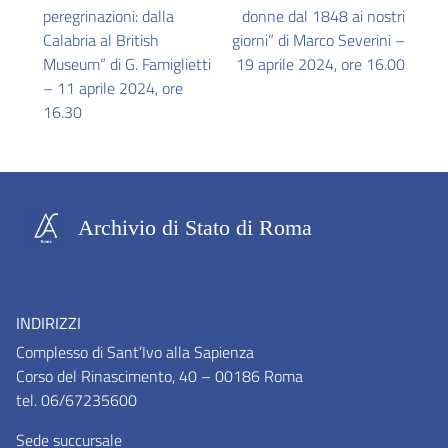
peregrinazioni: dalla
donne dal 1848 ai nostri
Calabria al British
giorni” di Marco Severini –
Museum” di G. Famiglietti
19 aprile 2024, ore 16.00
– 11 aprile 2024, ore
16.30
Archivio di Stato di Roma
INDIRIZZI
Complesso di Sant’Ivo alla Sapienza
Corso del Rinascimento, 40 – 00186 Roma
tel. 06/67235600
Sede succursale